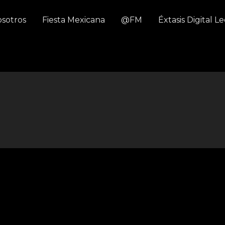
sotros
Fiesta Mexicana
@FM
Éxtasis Digital L