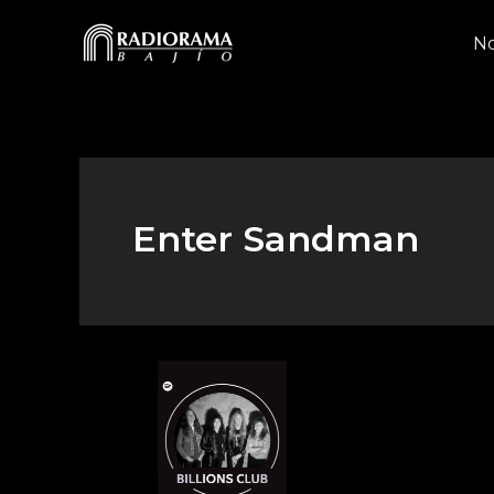
Ir
al
No
contenido
Enter Sandman