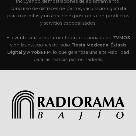
incluyendo demostraciones de adiestramiento,
concurso de disfraces de perros, vacunación gratuita
para mascotas y un área de expositores con productos
y servicios especializados.
El evento será ampliamente promocionado en
TVMOS
y en las estaciones de radio
Fiesta Mexicana, Éxtasis
Digital y Arroba FM
, lo que garantiza una alta visibilidad
para las marcas patrocinadoras.