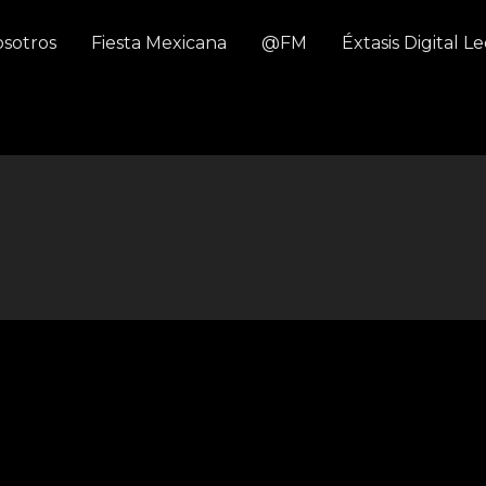
sotros
Fiesta Mexicana
@FM
Éxtasis Digital L