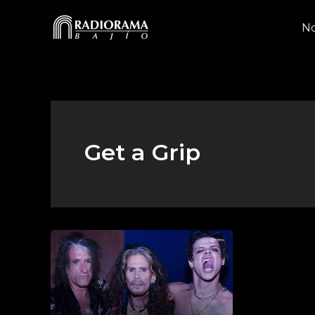
Ir
al
No
contenido
Get a Grip