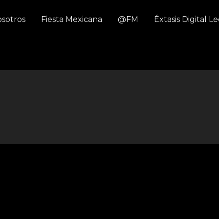
sotros
Fiesta Mexicana
@FM
Éxtasis Digital L